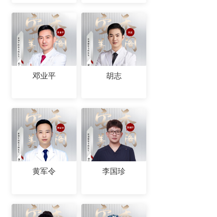
邓业平
胡志
黄军令
李国珍