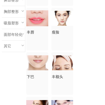
鼻部整形
胸部整形
吸脂塑形
丰唇
瘦脸
面部年轻化
其它
下巴
丰额头