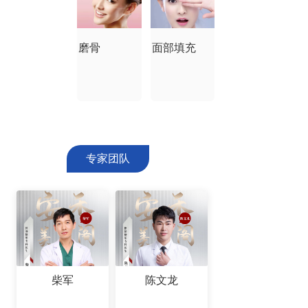
磨骨
面部填充
专家团队
柴军
陈文龙