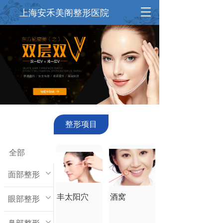
T
上海安禾美阁整形医院
o
g
g
l
e
n
a
v
i
g
a
整形项目
t
i
o
全部
n
面部整形
丰太阳穴
酒窝
眼部整形