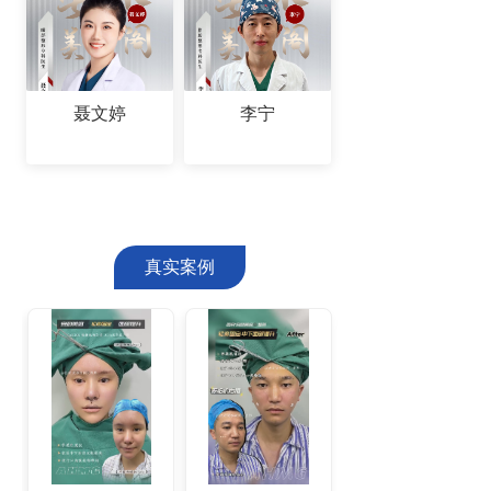
聂文婷
李宁
真实案例