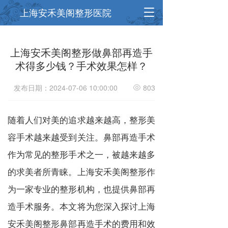
T
上海安禾美阁整形医院
o
g
g
上海安禾美阁整形做鼻部再造手
l
术得多少钱？手术效果怎样？
e
n
a
发布日期：2024-07-06 10:00:00
803
v
i
g
随着人们对美的追求越来越高，整形美
a
t
容手术越来越受到关注。鼻部再造手术
i
作为常见的整形手术之一，被越来越多
o
n
的求美者所青睐。上海安禾美阁整形作
为一家专业的整形机构，也提供鼻部再
造手术服务。本文将为您深入探讨上海
安禾美阁整形鼻部再造手术的费用和效