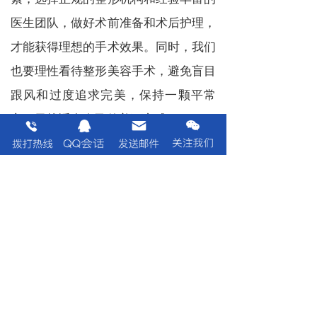
医生团队，做好术前准备和术后护理，
才能获得理想的手术效果。同时，我们
也要理性看待整形美容手术，避免盲目
跟风和过度追求完美，保持一颗平常
心，寻找适合自己的美丽方式。
鼻部再造手术多少钱
上一篇 :
上海安禾美阁整形做腿部抽脂术的价格贵不贵？手术安全吗？
下一篇 :
上海安禾美阁整形做隆鼻修复安全吗？需要多少钱？
分享到：