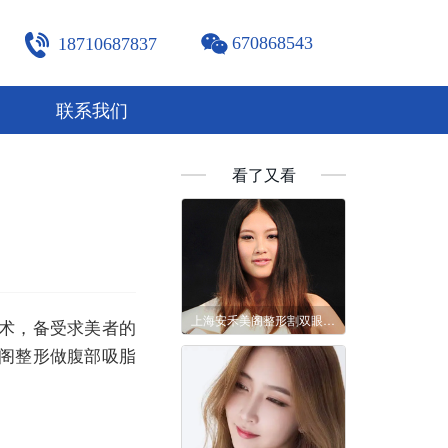
670868543
18710687837
联系我们
看了又看
上海安禾美阁整形割双眼皮效果怎样？价格多少？
术，备受求美者的
阁整形做腹部吸脂