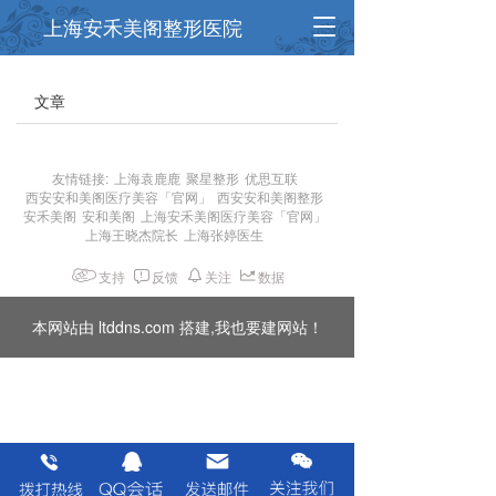
T
上海安禾美阁整形医院
o
g
g
文章
l
e
n
友情链接:
上海袁鹿鹿
聚星整形
优思互联
a
西安安和美阁医疗美容「官网」
西安安和美阁整形
v
安禾美阁
安和美阁
上海安禾美阁医疗美容「官网」
i
上海王晓杰院长
上海张婷医生
g
a
支持
反馈
关注
数据
t
i
本网站由 ltddns.com 搭建,我也要建网站！
o
n